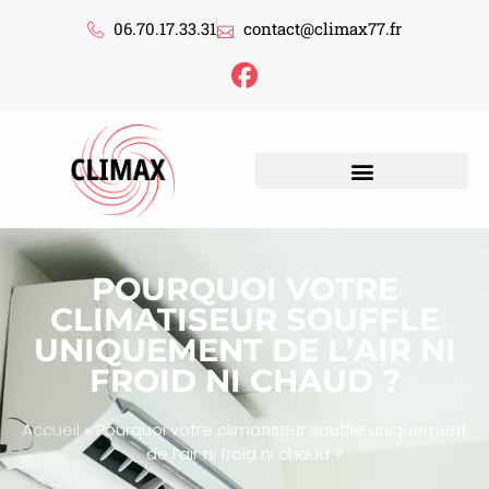
06.70.17.33.31
contact@climax77.fr
POURQUOI VOTRE
CLIMATISEUR SOUFFLE
UNIQUEMENT DE L’AIR NI
FROID NI CHAUD ?
Accueil
»
Pourquoi votre climatiseur souffle uniquement
de l’air ni froid ni chaud ?