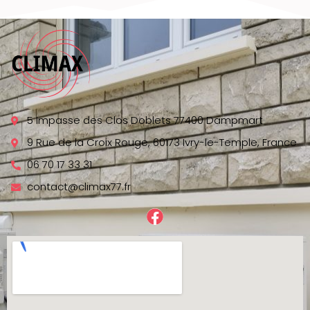
5 Impasse des Clos Doblets 77400 Dampmart
9 Rue de la Croix Rouge, 60173 Ivry-le-Temple, France
06 70 17 33 31
contact@climax77.fr