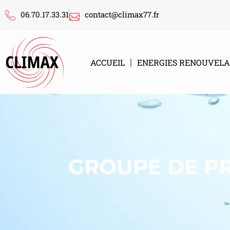
06.70.17.33.31
contact@climax77.fr
ACCUEIL
ENERGIES RENOUVELA
GROUPE DE P
Accuei