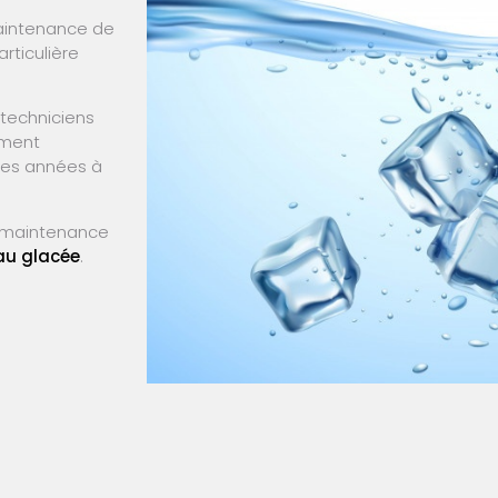
aintenance de
rticulière
 techniciens
ement
ses années à
de maintenance
au glacée
.