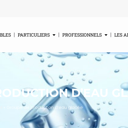
BLES
PARTICULIERS
PROFESSIONNELS
LES A
RODUCTION D’EAU G
l
»
Groupe de production d’eau glacée