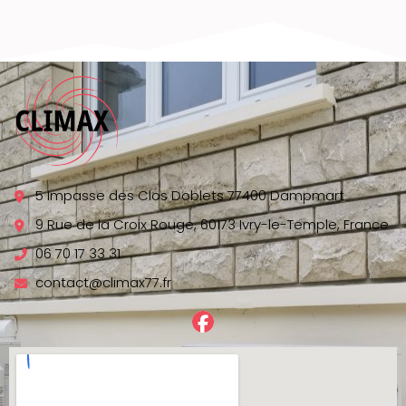
5 Impasse des Clos Doblets 77400 Dampmart
9 Rue de la Croix Rouge, 60173 Ivry-le-Temple, France
06 70 17 33 31
contact@climax77.fr