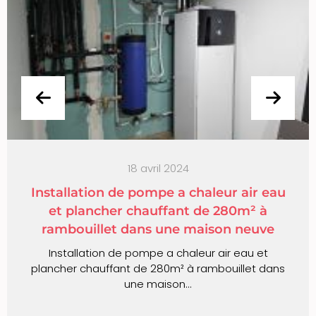
18 avril 2024
llation de pompe a chaleur air eau
 plancher chauffant de 280m² à
ch
bouillet dans une maison neuve
Inst
tallation de pompe a chaleur air eau et
er chauffant de 280m² à rambouillet dans
une maison...